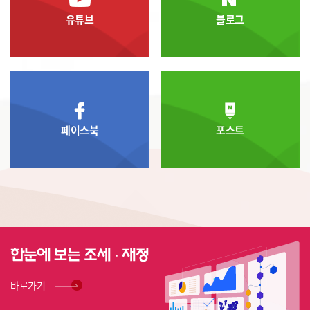
Model 박기주(Kiju Park) 137 ▸
유튜브
블로그
국민연금의 ‘자동조정장치’에
대한 세대별 감정 분석: 텍스트
마이닝에 기반한 빅데이터 분석
A Generational Sentiment
Analysis of the National
Pension’s “Automatic
Adjustment Mechanism”: A
페이스북
포스트
Big Data Study Based on
Text Mining 김대환･김현경･
최용준･진시우(Daehwan
Kim, Hyunkyung Kim,
Yongjun Choi, Siwoo Jin) 167
▸공공기관 고객만족도 조사의
고객 개념과 유형에 관한 연구 A
Study on the Concept and
Types of Customers in
Public-service Customer
바로가기
Satisfaction Surveys 서은혜･
이민상(Seo Eunhye, Yi