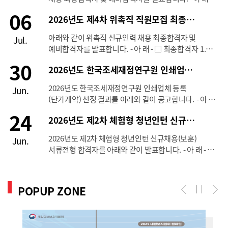
□ 최종합격자 - 아태재정협력센터: 0018-000008 이상
06
2026년도 제4차 위촉직 직원모집 최종합격자 발표
1명 □ 예비합격자 - 아태재정협력센터: 0018-000027
이상 1명 □ 비고: 입사예정일 등 자세한 내용은 유선 및
아래와 같이 위촉직 신규인력 채용 최종합격자 및
Jul.
메일을 통해 안내 예정. 끝.
예비합격자를 발표합니다. - 아 래 - □ 최종합격자 1.
인구정책평가센터: 0017-000011, 0017-000052, 0017-
30
2026년도 한국조세재정연구원 인쇄업체 등록(단가계약) 선정 결과
000070, 0017-000080, 0017-000100 이상 5명 2.
인구정책평가센터 및 연구기획본부
2026년도 한국조세재정연구원 인쇄업체 등록
Jun.
미디어커뮤니케이션팀: 0017-000113 이상 1명 3.
(단가계약) 선정 결과를 아래와 같이 공고합니다. - 아 래
재정연구본부 아태재정협력센터 펨나운영팀: 0017-
- (업체명 가나다순, 법인격 제외) 연번 업체명 비고 1.
24
000065 이상 1명 4. 재정지출분석센터 재정제도분석팀:
2026년도 제2차 체험형 청년인턴 신규채용(보훈)서류전형 합격자 발표
경성문화사 2. 고려씨엔피 3. ㈜다원기획 4. ㈜삼일기획
0017-000031 이상 1명 5. 공공기관연구센터
5. 세일포커스㈜ 6. (사)아름다운사람들
평가운영팀: 0017-000110 이상 1명 □ 예비합격자 1.
2026년도 제2차 체험형 청년인턴 신규채용(보훈)
Jun.
중증장애인생산시설 7. ㈜에이치에이엔컴퍼니 8.
인구정책평가센터: 0017-000029, 0017-000086 이상
서류전형 합격자를 아래와 같이 발표합니다. - 아 래 - □
일지사 9. ㈜프리비 10. 한결엠사회적협동조합
2명 2. 인구정책평가센터 및 연구기획본부
서류전형 합격자 아태재정협력센터: 0018-000008,
중증장애인생산시설 11. (사)한국나눔복지연합회
미디어커뮤니케이션팀: 0017-000077 이상 1명 3.
0018-000027 이상 2명 □ 면접전형 - 장소 및 날짜 ·
중증장애인생산시설 12. ㈜현대아트컴 ※ 계약 관련
재정연구본부 아태재정협력센터 펨나운영팀: 0017-
장소: 세종특별자치시 시청대로336,
POPUP ZONE
사항은 선정업체에 별도 안내 예정
000078 이상 1명 4. 재정지출분석센터 재정제도분석팀:
한국조세재정연구원 · 날짜: 추후 공지 및 개별안내 예정
없음 5. 공공기관연구센터 평가운영팀: 0017-000083
이상 1명 □ 비고: 입사예정일 등 자세한 내용은 유선 및
메일을 통해 안내 예정. 끝.