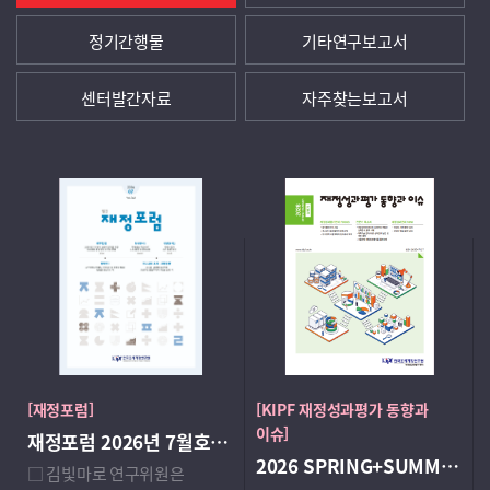
정기간행물
기타연구보고서
센터발간자료
자주찾는보고서
[재정포럼]
[KIPF 재정성과평가 동향과
이슈]
재정포럼 2026년 7월호(제361호)
2026 SPRING+SUMMER 상반기 재정성과평가 동향과 이슈
□ 김빛마로 연구위원은