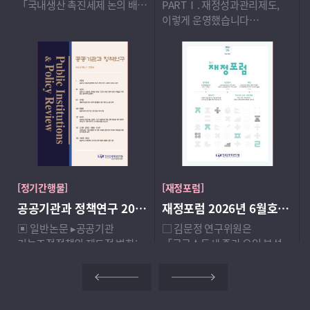
「국내생산 촉진세제 논의 배경
PARTⅠ. 재정성과관리제도,
및 해외사례」에서 생산량과
이렇게 운영했습니다
직접 연동된 조세지원을 도입한
재정성과관리제도 INSIDE
해외 주요국의 사례를
재정성과평가센터 FOCUS
검토하고, 향후 우리나라의
PARTⅡ. 성과관리 이야기
정책 결정 시 고려해야 할
전문가 목소리 현장 이야기
시사점을 제시함. □ 권성준
PARTⅢ. 재정성과관리 NOW
연구위원은 「국세수입의 최근
1. 국내외 기관 동향 NOW 2.
동향 분석」에서 최근 우리나라
국내외 학술 동향 NOW
국세수입 변동 현황 및 세목별
기여도를 살펴보고 주요 기여
세목의 세수입 변동 요인을
분석하여 향후 국세수입 전망과
[정기간행물]
[재정포럼]
안정적 재정운용을 위한
공공기관과 정책연구 2026년 제4호 제1호
재정포럼 2026년 6월호(제360호)
시사점을 제시함.
▣ 일반논문 ▸공공기관
□ 김문정 연구위원은
기능조정정책의 제도적 변화:
「근로소득세 증가 요인 분석:
한국 사례의 국제비교 분석
과표구간 상승효과의 기여도
Institutional Change in
평가」에서 최근
Public Institution Functional
근로소득세수의 가파른 증가의
Restructuring Policies: A
주요 요인으로 제시되는