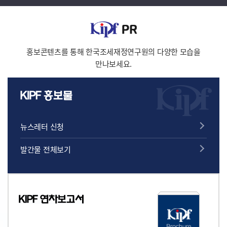
Comparative Analysis of the
‘과표구간 상승효과’요인의
Korean Case 라영재
상대적 기여를 평가하고자 실증
(Youngjae Ra) 1 ▸공공기관
분석을 수행함.
지방이전 정책의 전개와 구조적
한계: 정책수단의 부정합과
홍보콘텐츠를 통해 한국조세재정연구원의 다양한 모습을
지역발전 생태계의 관점에서
만나보세요.
The Development and
[기타연구보고서]
[재정포럼]
Structural Limitations of
KIPF 재정전망동향연구 2026년 제1호
재정포럼 2026년 5월호(제359호)
South Korea’s Public
Ⅰ. 경제전망 및 인구전망 동향
□ 원종학 선임연구위원은
Institution Relocation
1 Ⅱ. 재정 현황 및 전망 15
「고향사랑기부제 개선방안:
Policy: A Perspective on the
뉴스레터 신청
Ⅲ. 사회보험 재정 동향 27
미야코노조시의 사례로부터」
Mismatch of Policy
Ⅳ. 국채 동향 79 Ⅴ. 해외기관
에서 고향납세 운영의 성공적인
Instruments and the
전망 동향 91
발간물 전체보기
사례로 거론되는 일본
Regional Development
미야코노조시의 사례를
Ecosystem 정성호(Seongho
검토하고, 우리나라
Jeong) 45 ▸예비타당성조사의
고향사랑기부제의 정책적
사회적 할인율에 대한 이론 및
시사점을 도출함. □ 이기쁨
실증 분석 Theoretical and
부연구위원은 「기관 간
Empirical Examination of
연구개발협력 네트워크 구축과
the Social Discount Rate in