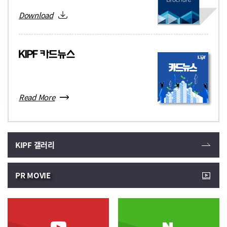
형성 요인 분석」에서 특허
Preliminary Feasibility
데이터*를 활용하여 국내 기관
[재정포럼]
[국가회계 재정통계 News
Assessments 안태훈(Taehun
Download
간 연구개발(R&D) 협력 실태를
Letter]
Ahn) 83 ▸공공기관과 민간기업
재정포럼 2026년 4월호(제358호)
파악하는 네트워크를 구축하고,
간의 임금 격차 추정
『국가회계 재정통계』2026년 봄호 (Vol.46)
□ 최인혁 연구위원은
어떠한 특성을 가진 기업들이
Estimation of Wage
「건강보험료 수입 변동 요인
국가회계 동향 6 국가회계법령
실제로 상호 협력 관계를
Differentials between Public
분석: 직장가입자를 중심으로」
개정 사항 국가결산 및 교육
형성하는지 그 요인을 기업 쌍
Institutions and Private
에서 최근 10년 동안의
동향 38 2025회계연도
(pair) 단위로 실증 분석함.
Firms 황광훈(Hwang
건강보험료 수입 변동을 정책적
국가결산 결과 재정통계 동향
Kwanghoon) 109 ▸공공부문
Read More
요인과 비정책적 요인의
58 「일반정부 및 공공부문
인공지능 도입의 구조적
기여도로 분해하여
부채 분석」발간 공기업·
딜레마와 책임 공백 해소를 위한
분석함으로써 향후 건강보험
준정부기관·공익법인회계 동향
입체적 제도설계: 인문사회학적
재정운용 측면에서의 시사점을
68 2026년 공기업·준정부기관
사고비용모형을 중심으로
도출함.
지정 현황 세미나 82 2026년
KIPF 갤러리
Multidimensional
「한국정부회계학회 춘계학술
Institutional Design for
대회」결과 보고
Resolving Structural
PR MOVIE
Dilemmas and
Accountability Gaps in
Public Sector AI Adoption:
Focusing on the Humanistic-
Sociological Accident Cost