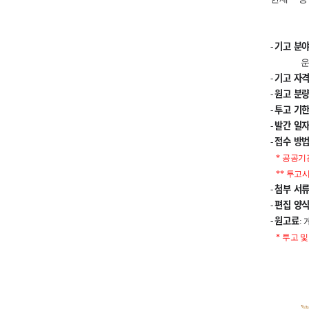
기고 분
-
운영(지
기고 자
-
원고 분
-
투고 기
-
발간 일
-
접수 방
-
* 공공기
** 투고
첨부 서
-
편집 양
-
원고료
-
:
* 투고 및