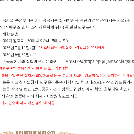
야
: 공기업·준정부기관·기타공공기관 및 지방공사·공단의 정부정책(기능·사업)과
배구조·인사·조직·재무회계·평가) 등 관련 연구 분야
격
: 제한 없음
량
: 200자 원고지 120매 내외(A4 15매 내외)
한
*시스템 회원가입: 접수 마감일 오전 10시까지
: 2026년 7월 13일 (월)
자
: 2026년 9월 30일 (수)
법
https://pipr.jams.or.kr/
:
「공공기관과 정책연구
」 온라인논문투고시스템(
)에
또
는
직
접
접
속
관연구센터 홈페이지 상단 메뉴
시 회원가입 승인 절차가 필요하므로 논문 투고에 차질이 없도록 일정에 유의하시기 바랍
류
: 논문 기고 심사요청서, 연구윤리준수 서약서(및 체크리스트), 저작권 양도동의서
식
: 논문 작성 및 편집 요령, 공공기관과 정책연구 편집 예시 확인 (첨부파일 확인)
 게재 확정 논문에 대해 최대 200만원 원고료 지급
 게재 편수에 따라 예산 범위 내 지급