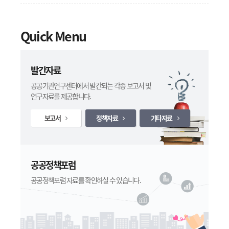
https://www.kipf.re.kr/soe/Publication/p
ublication_PIPR/kiPublish/CB12/Center/li
[null]
2024 주요국의 공기업 소유권 및 지배구조 제도 비교
2025.12.31
st.do ㅇ 「공공기관과 정책연구」
Quick Menu
온라인논문투고시스템
[정책연구]
공공기관과 정책연구 2025년 제3권 제1호
2025.07.22
https://pipr.jams.or.kr/ ㅇ 「공공기관과
정책연구」 학술지 담당자 TEL : 044-414-
2399 / E-mail: pipr@kipf.re.kr
[정책자료]
공공기관 Brief Vol.19
2025.04.04
발간자료
공공기관연구센터에서 발간되는 각종 보고서 및
연구자료를 제공합니다.
보고서
정책자료
기타자료
공공정책포럼
공공정책포럼 자료를 확인하실 수 있습니다.