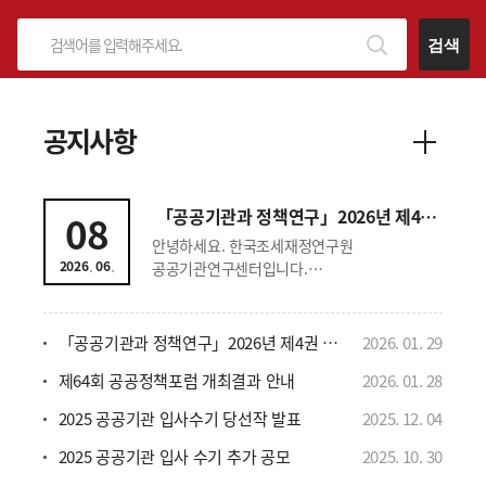
검색
공지사항
「공공기관과 정책연구」2026년 제4권 제2호 논문모집 공고
08
안녕하세요. 한국조세재정연구원
.
.
2026
06
공공기관연구센터입니다.
공공기관연구센터에서는 공공기관에 관한
이론적·정책적 연구를 통해 공공기관 연구 및
제도 발전에 기여하고자 「공공기관과
「공공기관과 정책연구」2026년 제4권 제1호 논문모집 공고(접수기간 연장)
2026
.
01
.
29
정책연구」를 2023년 6월 창간하였고, 2025년
제64회 공공정책포럼 개최결과 안내
2026
.
01
.
28
한국연구재단 등재후보학술지로
선정되었습니다. 현재 「공공기관과
2025 공공기관 입사수기 당선작 발표
2025
.
12
.
04
정책연구」 2026년 제4권 제2호에 수록할
논문을 모집하오니 많은 관심과 투고를
2025 공공기관 입사 수기 추가 공모
2025
.
10
.
30
부탁드립니다. - 기고 분야: 공기업·준정부기관·