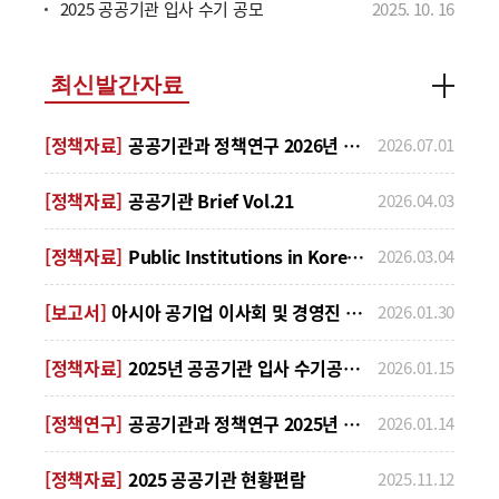
2025 공공기관 입사 수기 공모
2025
.
10
.
16
기타공공기관 및 지방공사·공단의 정부정책
(기능·사업)과 운영(지배구조·인사·조직·
재무회계·평가) 등 관련 연구 분야 - 기고 자격:
제한 없음 - 원고 분량: 200자 원고지 120매 내외
최신발간자료
(A4 15매 내외) - 투고 기한: 2026년 7월 13일
(월) *시스템 회원가입: 접수 마감일 오전
[정책자료]
공공기관과 정책연구 2026년 제4호 제1호
2026.07.01
10시까지 - 발간 일자: 2026년 9월 30일 (수) -
접수 방법: 「공공기관과 정책연구」
온라인논문투고시스템
[정책자료]
공공기관 Brief Vol.21
2026.04.03
(https://pipr.jams.or.kr/)에 회원가입 후 논문
투고 * 공공기관연구센터 홈페이지 상단 메뉴
[정책자료]
Public Institutions in Korea 2025
2026.03.04
또는 직접 접속 ** 투고시 회원가입 승인 절차가
필요하므로 논문 투고에 차질이 없도록 일정에
[보고서]
아시아 공기업 이사회 및 경영진 보수체계
2026.01.30
유의하시기 바랍니다. - 첨부 서류: 논문 기고
심사요청서, 연구윤리준수 서약서(및
체크리스트), 저작권 양도동의서 (별첨) - 편집
[정책자료]
2025년 공공기관 입사 수기공모 우수 사례집
2026.01.15
양식: 논문 작성 및 편집 요령, 공공기관과
정책연구 편집 예시 확인 (별첨) - 원고료: 게재
[정책연구]
공공기관과 정책연구 2025년 제3권 제2호
2026.01.14
확정 논문에 대해 최대 200만원 원고료 지급 *
투고 및 게재 편수에 따라 예산 범위 내 지급 ㅇ
[정책자료]
2025 공공기관 현황편람
「공공기관과 정책연구」 학술지 검색
2025.11.12