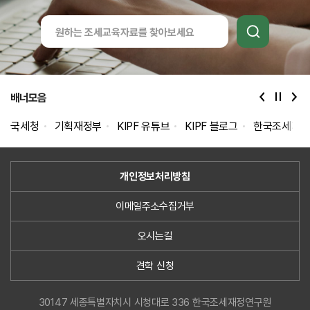
통합검색
배너모음
국세청
기획재정부
KIPF 유튜브
KIPF 블로그
한국조세재정
개인정보처리방침
이메일주소수집거부
오시는길
견학 신청
30147 세종특별자치시 시청대로 336 한국조세재정연구원