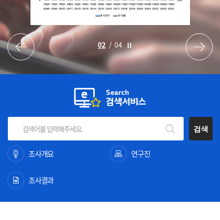
2
/
4
검색
조사개요
연구진
조사결과