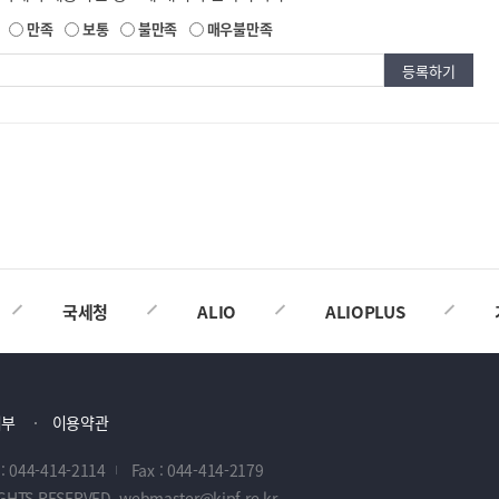
만족
보통
불만족
매우불만족
국세청
ALIO
ALIOPLUS
거부
이용약관
 : 044-414-2114
Fax : 044-414-2179
IGHTS RESERVED. webmaster@kipf.re.kr