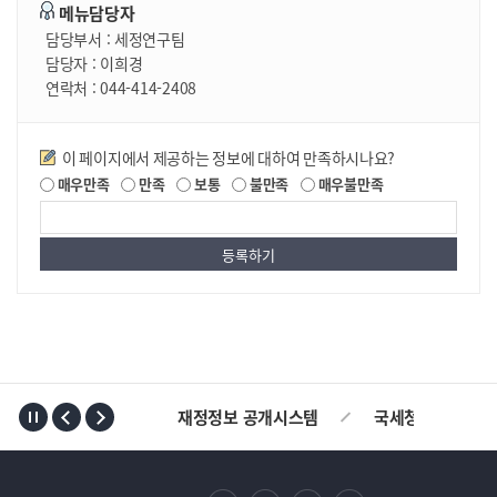
메뉴담당자
담당부서 :
세정연구팀
담당자 :
이희경
연락처 :
044-414-2408
만족도조사
이 페이지에서 제공하는 정보에 대하여 만족하시나요?
매우만족
만족
보통
불만족
매우불만족
TOP
재정정보 공개시스템
국세청
AL