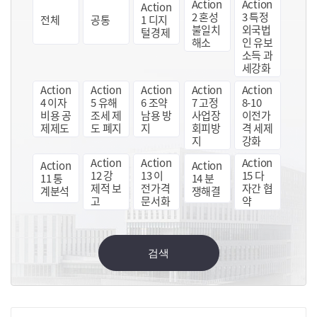
Action
Action
Action
2 혼성
3 특정
전체
공통
1 디지
불일치
외국법
털경제
해소
인 유보
소득 과
세강화
Action
Action
Action
Action
Action
4 이자
5 유해
6 조약
7 고정
8-10
비용 공
조세 제
남용 방
사업장
이전가
제제도
도 폐지
지
회피방
격 세제
지
강화
Action
Action
Action
Action
Action
12 강
13 이
15 다
11 통
14 분
제적 보
전가격
자간 협
계분석
쟁해결
고
문서화
약
검색