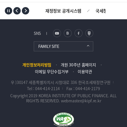
TOP
재정정보 공개시스템
국세청
AL
SNS
FAMILY SITE
개인정보처리방침
개원 30주년 홈페이지
이메일 무단수집거부
이용약관
우 )30147 세종특별자치시 시청대로 336 한국조세재정연구원
Tel : 044-414-2114
Fax : 044-414-2179
Copyright 2019 KOREA INSTITUTE OF PUBLIC FINANCE. ALL
RIGHTS RESERVED. webmaster@kipf.re.kr