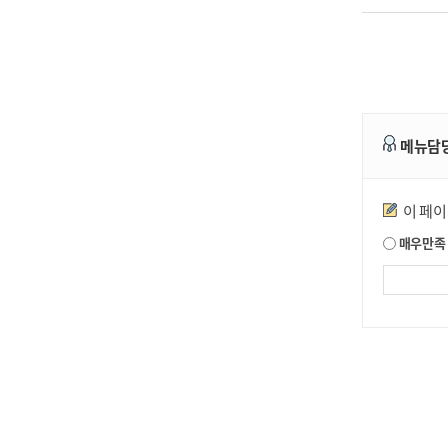
메뉴담
만족도조사
이 페
매우만족