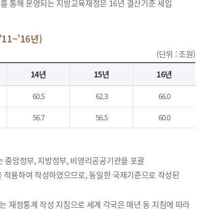
계를 통해 운영되는 지방교육재정은 16년 결산기준 세입
1~’16년)
(단위 : 조원)
14년
15년
16년
60.5
62.3
66.0
56.7
56.5
60.0
위는 중앙정부, 지방정부, 비영리공공기관을 포괄
제기준을 적용하여 작성하였으므로, 동일한 국제기준으로 작성된
IMF에서 발간하는 재정통계 작성 지침으로 세계 각국은 매년 동 지침에 따라