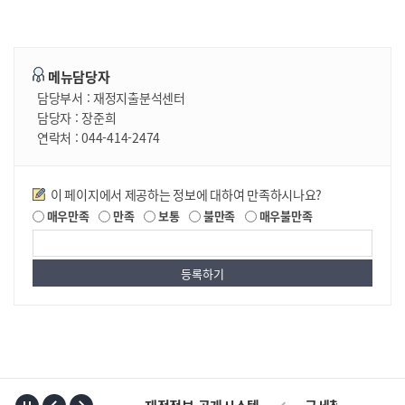
메뉴담당자
담당부서 :
재정지출분석센터
담당자 :
장준희
연락처 :
044-414-2474
만족도조사
이 페이지에서 제공하는 정보에 대하여 만족하시나요?
매우만족
만족
보통
불만족
매우불만족
TOP