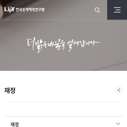
재정
재정