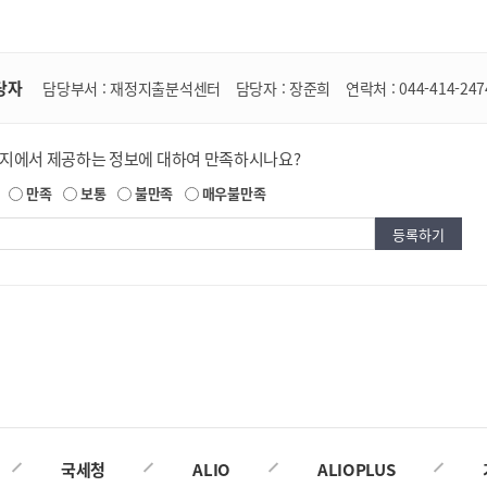
당자
담당부서 :
재정지출분석센터
담당자 :
장준희
연락처 :
044-414-247
이지에서 제공하는 정보에 대하여 만족하시나요?
만족
보통
불만족
매우불만족
국세청
ALIO
ALIOPLUS