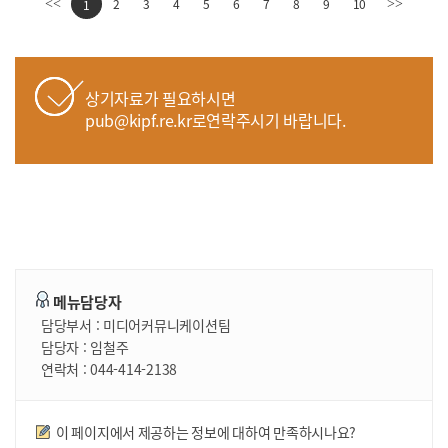
2
3
4
5
6
7
8
9
10
<<
1
>>
상기자료가 필요하시면
pub@kipf.re.kr로연락주시기 바랍니다.
메뉴담당자
담당부서 :
미디어커뮤니케이션팀
담당자 :
임철주
연락처 :
044-414-2138
만족도조사
이 페이지에서 제공하는 정보에 대하여 만족하시나요?