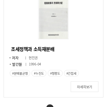
조세정책과 소득재분배
저자
현진권
발간월
1996-04
분배불균형
누진도
형평도
간접세
자세히보기