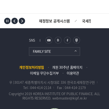
TOP
재정정보 공개시스템
국세청
AL
SNS
FAMILY SITE
개인정보처리방침
개원 30주년 홈페이지
이메일 무단수집거부
이용약관
우 )30147 세종특별자치시 시청대로 336 한국조세재정연구원
Tel : 044-414-2114
Fax : 044-414-2179
Copyright 2019 KOREA INSTITUTE OF PUBLIC FINANCE. ALL
RIGHTS RESERVED. webmaster@kipf.re.kr