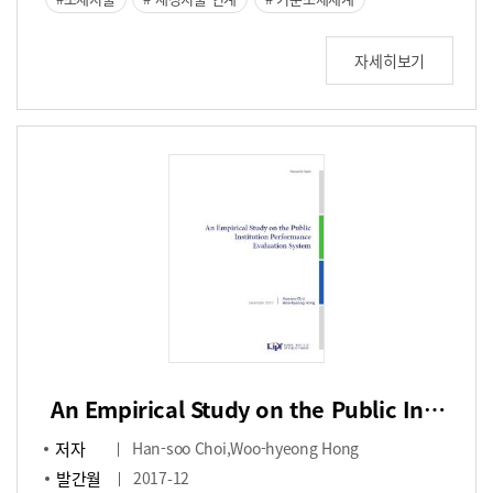
자세히보기
An Empirical Study on the Public Institution Performance
TOP
저자
Han-soo Choi,Woo-hyeong Hong
발간월
2017-12