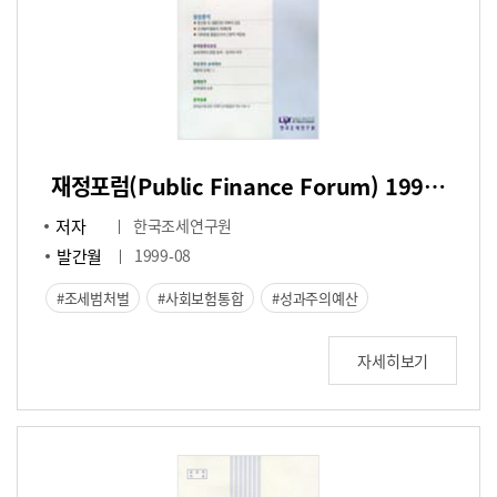
재정포럼(Public Finance Forum) 1999년 8월호(통권 제38호)
저자
한국조세연구원
발간월
1999-08
조세범처벌
사회보험통합
성과주의예산
자세히보기