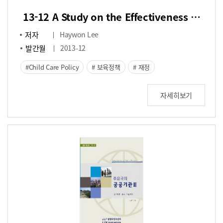
13-12 A Study on the Effectiveness of Child Care Policy in Korea
저자
Haywon Lee
발간월
2013-12
Child Care Policy
보육정책
재정
자세히보기