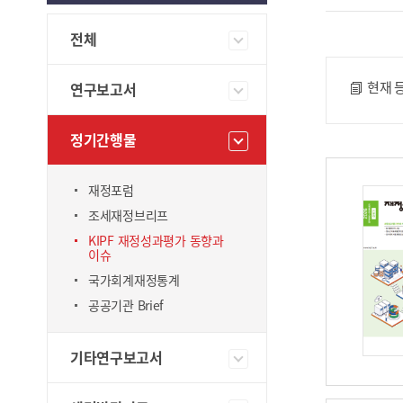
전체
게시물 검색
현재 
연구보고서
게시물 상세 검색
정기간행물
재정포럼
조세재정브리프
KIPF 재정성과평가 동향과
이슈
국가회계재정통계
공공기관 Brief
기타연구보고서