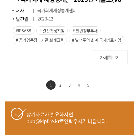
저자
국가회계재정통계센터
발간월
2023-12
IPSASB
결산작성지침
일반정부부채
공기업준정부기관 회계교육
발생주의 회계 국제심포지엄
자세히보기
2
3
4
5
1
상기자료가 필요하시면
pub@kipf.re.kr로연락주시기 바랍니다.