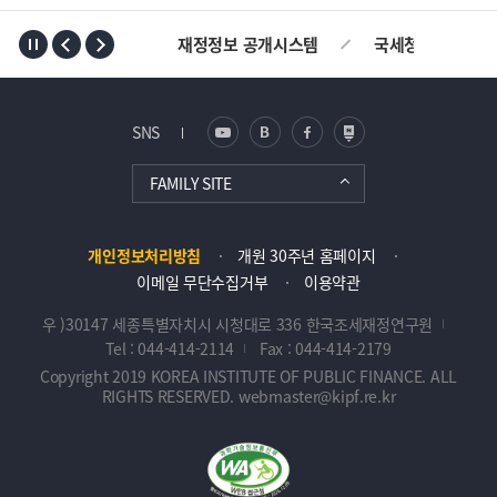
TOP
재정정보 공개시스템
국세청
AL
SNS
FAMILY SITE
개인정보처리방침
개원 30주년 홈페이지
이메일 무단수집거부
이용약관
우 )30147 세종특별자치시 시청대로 336 한국조세재정연구원
Tel : 044-414-2114
Fax : 044-414-2179
Copyright 2019 KOREA INSTITUTE OF PUBLIC FINANCE. ALL
RIGHTS RESERVED. webmaster@kipf.re.kr