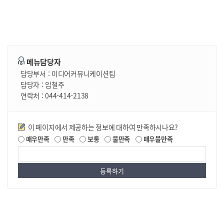
메뉴담당자
담당부서 :
미디어커뮤니케이션팀
담당자 :
임철주
연락처 :
044-414-2138
만족도조사
이 페이지에서 제공하는 정보에 대하여 만족하시나요?
매우만족
만족
보통
불만족
매우불만족