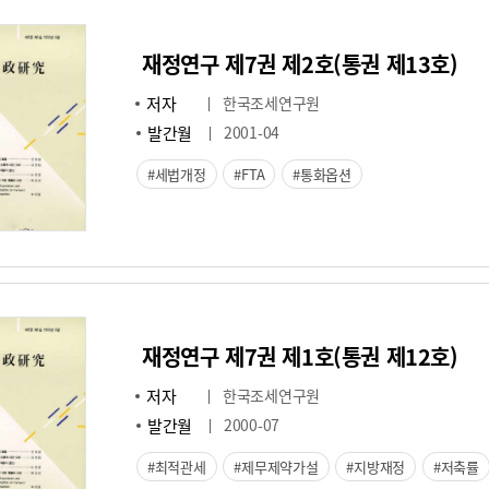
재정연구 제7권 제2호(통권 제13호)
저자
한국조세연구원
발간월
2001-04
세법개정
FTA
통화옵션
재정연구 제7권 제1호(통권 제12호)
저자
한국조세연구원
발간월
2000-07
최적관세
제무제약가설
지방재정
저축률