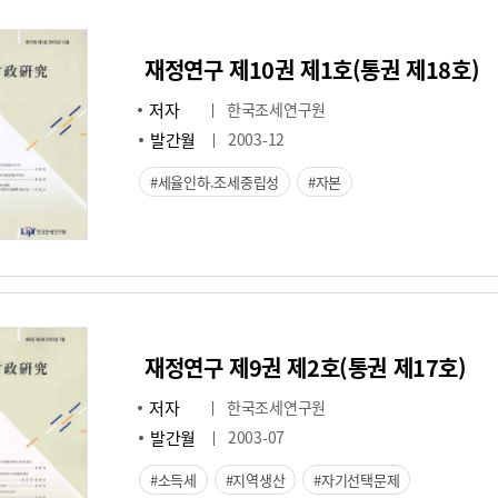
재정연구 제10권 제1호(통권 제18호)
저자
한국조세연구원
발간월
2003-12
세율인하.조세중립성
자본
재정연구 제9권 제2호(통권 제17호)
저자
한국조세연구원
발간월
2003-07
소득세
지역생산
자기선택문제