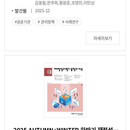
김동철,한주희,황광훈,조영민,이민상
발간월
2025-12
공공기관
관리정책
사례연구
자세히보기
2025 AUTUMN+WINTER 하반기 재정성과평가 동향과 이슈