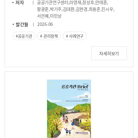
저자
공공기관연구센터,라영재,정성호,안태훈,
황광훈,박기주,김대환,김현경,최용준,진시우,
서은혜,이민상
발간월
2026-06
공공기관
관리정책
사례연구
자세히보기