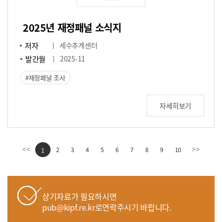
2025년 재정패널 소식지
저자
세수추계센터
발간월
2025-11
재정패널 조사
자세히보기
2
3
4
5
6
7
8
9
10
<<
1
>>
상기자료가 필요하시면
pub@kipf.re.kr로연락주시기 바랍니다.