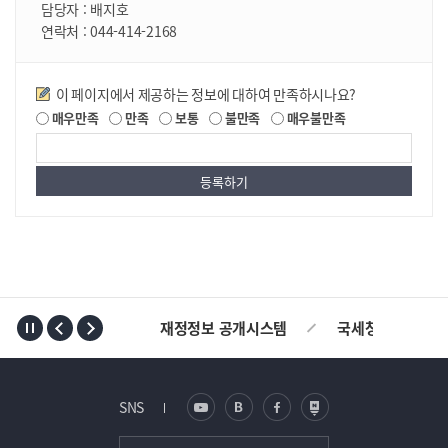
담당자 :
배지호
연락처 :
044-414-2168
만족도조사
이 페이지에서 제공하는 정보에 대하여 만족하시나요?
매우만족
만족
보통
불만족
매우불만족
TOP
재정정보 공개시스템
국세청
AL
SNS