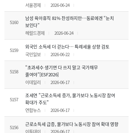
서울경제
2026-06-24
남성 육아휴직 81% 찬성하지만…동료에겐 “눈치
5160
보인다”
헤럴드경제
2026-06-24
외국인 소득세 더 걷는다… 특례세율 상향 검토
5159
국민일보
2026-06-22
“초과세수 생기면 다 쓰지 말고 국가채무
5158
줄여야”[ESF2026]
이데일리
2026-06-17
조세연 "근로소득세 증가, 물가보다 노동시장 참여
5157
확대가 주도"
연합뉴스
2026-06-17
근로소득세 급증, 물가보다 노동시장 참여 확대 영향
5156
이투데이
2026-06-17