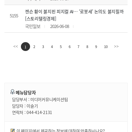
젠슨 황이 불지핀 피지컬 AI… ‘로봇세’ 논의도 불지필까
5155
[스토리텔링경제]
국민일보
2026-06-08
2
3
4
5
6
7
8
9
10
<<
1
>>
메뉴담당자
담당부서 :
미디어커뮤니케이션팀
담당자 :
이슬기
연락처 :
044-414-2131
만족도조사
이 페이지에서 제공하는 정보에 대하여 만족하시나요?