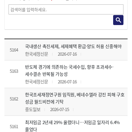
언론뉴스 목록 - 번호, 언론매체, 보도제목, 등록 정보 제공
국내생산 촉진세제, 세제혜택 환급·양도 허용 신중해야
5164
한국세정신문
2026-07-16
반도체 경기에 의존하는 국세수입, 향후 초과세수·
5163
세수결손 반복될 가능성
한국세정신문
2026-07-16
한국조세재정연구원 임직원, 베네수엘라 강진 피해 구호
5162
성금 월드비전에 기탁
중도일보
2026-07-15
최저임금 2년새 29% 올렸더니…저임금 일자리 6.4%
5161
줄었다