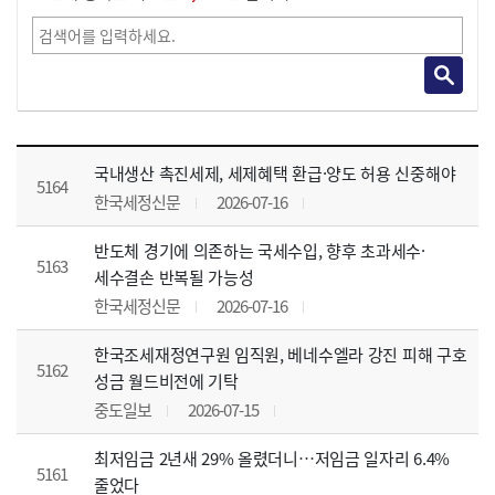
언론뉴스 목록 - 번호, 언론매체, 보도제목, 등록 정보 제공
국내생산 촉진세제, 세제혜택 환급·양도 허용 신중해야
5164
한국세정신문
2026-07-16
반도체 경기에 의존하는 국세수입, 향후 초과세수·
5163
세수결손 반복될 가능성
한국세정신문
2026-07-16
한국조세재정연구원 임직원, 베네수엘라 강진 피해 구호
5162
성금 월드비전에 기탁
중도일보
2026-07-15
최저임금 2년새 29% 올렸더니…저임금 일자리 6.4%
5161
줄었다