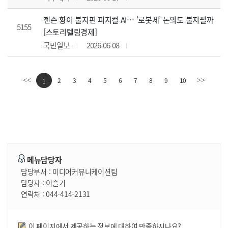
젠슨 황이 불지핀 피지컬 AI… ‘로봇세’ 논의도 불지필까
5155
[스토리텔링경제]
국민일보
2026-06-08
2
3
4
5
6
7
8
9
10
<<
1
>>
메뉴담당자
담당부서 :
미디어커뮤니케이션팀
담당자 :
이슬기
연락처 :
044-414-2131
만족도조사
이 페이지에서 제공하는 정보에 대하여 만족하시나요?