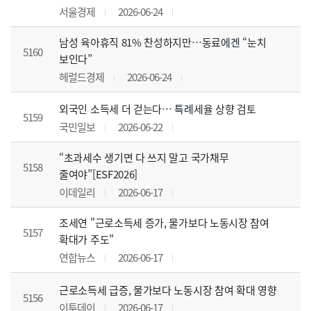
서울경제
2026-06-24
남성 육아휴직 81% 찬성하지만…동료에겐 “눈치
5160
보인다”
헤럴드경제
2026-06-24
외국인 소득세 더 걷는다… 특례세율 상향 검토
5159
국민일보
2026-06-22
“초과세수 생기면 다 쓰지 말고 국가채무
5158
줄여야”[ESF2026]
이데일리
2026-06-17
조세연 "근로소득세 증가, 물가보다 노동시장 참여
5157
확대가 주도"
연합뉴스
2026-06-17
근로소득세 급증, 물가보다 노동시장 참여 확대 영향
5156
이투데이
2026-06-17