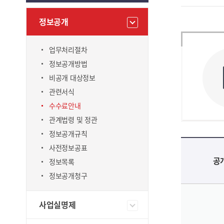
정보공개
업무처리절차
정보공개방법
비공개 대상정보
관련서식
수수료안내
관계법령 및 정관
정보공개규칙
수수료안내 – 공개대상, 공개방법 및 수수료(원본의 열람·시청, 사본(종이출력물)·인화물·복제물
사전정보공표
공
정보목록
정보공개청구
사업실명제