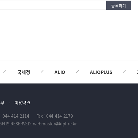
국세청
ALIO
ALIOPLUS
거부
이용약관
 : 044-414-2114
Fax : 044-414-2179
IGHTS RESERVED. webmaster@kipf.re.kr