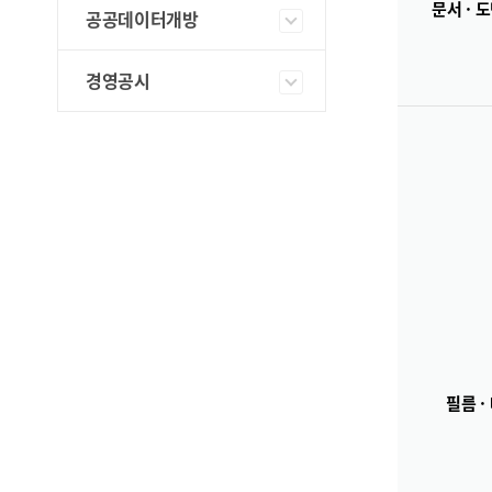
문서 · 도
공공데이터개방
경영공시
필름 ·