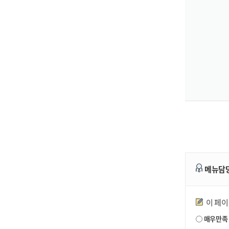
메뉴담
만족도조사
이 페
매우만족