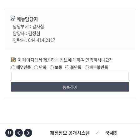
메뉴담당자
담당부서 :
감사실
담당자 :
김정현
연락처 :
044-414-2117
만족도조사
이 페이지에서 제공하는 정보에 대하여 만족하시나요?
매우만족
만족
보통
불만족
매우불만족
TOP
재정정보 공개시스템
국세청
AL