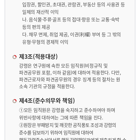
입장권, 할인권, 초대권, 관람권, 부동산 등의 사용권 등
일체의 재산적 이익
나. 음식물·주류·골프 등의 접대·향응 또는 교통·숙박
등의 편의 제공
다. 채무 면제, 취업 제공, 이권(利權) 부여 등 그 밖의
유형·무형의 경제적 이익
제3조(적용대상)
강령은 연구원에 속한 모든 임직원(비정규직 및
파견공무원 포함, 이하 같음)에 대하여 적용한다. 다만,
파견근로자와 파견공무원의 경우 징계 등의 절차는 원
소속 기관의 규정을 적용한다.
제4조(준수의무와 책임)
①모든 임직원은 강령을 숙지하고 준수하여야 하며
위반사항에 대하여는 그에 따른 책임을 진다.
②원장은 부패방지 및 깨끗한 공직풍토 조성과 강령의
준수를 담보하기 위하여 임직원에 대하여
행동강령준수서약서를 행동강령책임관에게 제출하게 할 수