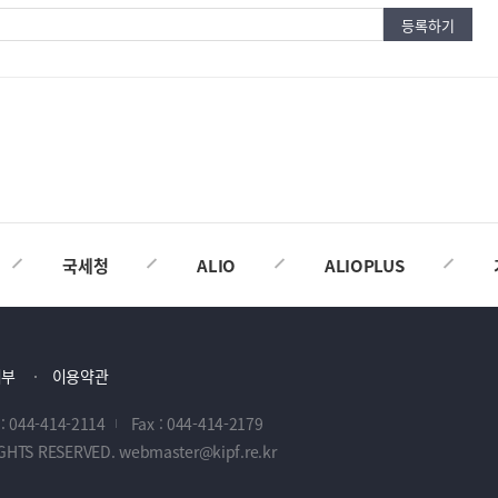
국세청
ALIO
ALIOPLUS
거부
이용약관
 : 044-414-2114
Fax : 044-414-2179
IGHTS RESERVED. webmaster@kipf.re.kr