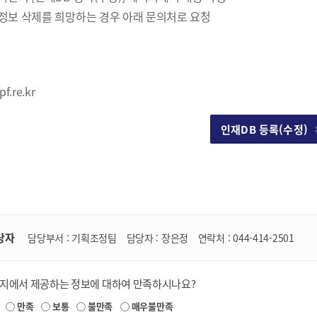
정보 삭제를 희망하는 경우 아래 문의처로 요청
처
f.re.kr
인재DB 등록(수정)
당자
담당부서 :
기획조정팀
담당자 :
장은정
연락처 :
044-414-2501
이지에서 제공하는 정보에 대하여 만족하시나요?
만족
보통
불만족
매우불만족