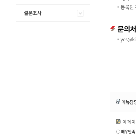
등록된 
설문조사
문의
yes@kip
메뉴담
만족도조사
이 페
매우만족