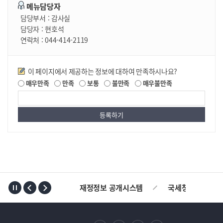
메뉴담당자
담당부서 :
감사실
담당자 :
현호석
연락처 :
044-414-2119
만족도조사
이 페이지에서 제공하는 정보에 대하여 만족하시나요?
매우만족
만족
보통
불만족
매우불만족
TOP
재정정보 공개시스템
국세청
AL