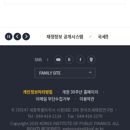
TOP
재정정보 공개시스템
국세청
AL
SNS
FAMILY SITE
개인정보처리방침
개원 30주년 홈페이지
이메일 무단수집거부
이용약관
우 )30147 세종특별자치시 시청대로 336 한국조세재정연구원
Tel : 044-414-2114
Fax : 044-414-2179
Copyright 2019 KOREA INSTITUTE OF PUBLIC FINANCE. ALL
RIGHTS RESERVED. webmaster@kipf.re.kr