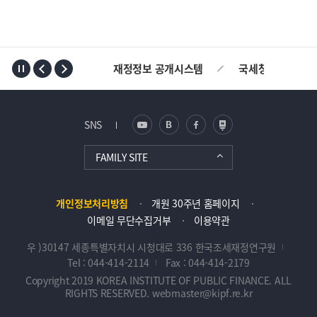
TOP
재정정보 공개시스템
국세청
AL
SNS
FAMILY SITE
개인정보처리방침
개원 30주년 홈페이지
이메일 무단수집거부
이용약관
우 )30147 세종특별자치시 시청대로 336 한국조세재정연구원
Tel : 044-414-2114
Fax : 044-414-2179
Copyright 2019 KOREA INSTITUTE OF PUBLIC FINANCE. ALL
RIGHTS RESERVED. webmaster@kipf.re.kr