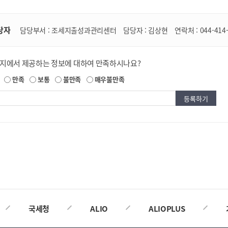
당자
담당부서 :
조세지출성과관리센터
담당자 :
김상현
연락처 :
044-414
이지에서 제공하는 정보에 대하여 만족하시나요?
만족
보통
불만족
매우불만족
국세청
ALIO
ALIOPLUS