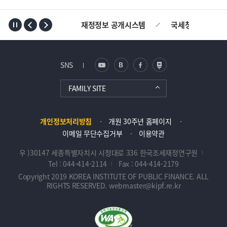
TOP
재정정보 공개시스템
국세청
AL
SNS
FAMILY SITE
개인정보처리방침
개원 30주년 홈페이지
이메일 무단수집거부
이용약관
우 )30147 세종특별자치시 시청대로 336 한국조세재정연구원
Tel : 044-414-2114
Fax : 044-414-2179
Copyright 2019 KOREA INSTITUTE OF PUBLIC FINANCE. ALL
RIGHTS RESERVED. webmaster@kipf.re.kr