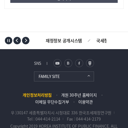
TOP
재정정보 공개시스템
국세청
AL
SNS
FAMILY SITE
개인정보처리방침
개원 30주년 홈페이지
이메일 무단수집거부
이용약관
우 )30147 세종특별자치시 시청대로 336 한국조세재정연구원
Tel : 044-414-2114
Fax : 044-414-2179
Copyright 2019 KOREA INSTITUTE OF PUBLIC FINANCE. ALL