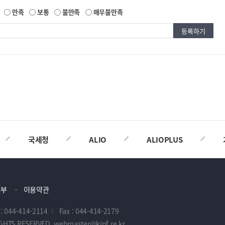
만족
보통
불만족
매우불만족
국세청
ALIO
ALIOPLUS
거부
이용약관
 : 044-414-2114
Fax : 044-414-2179
IGHTS RESERVED. webmaster@kipf.re.kr