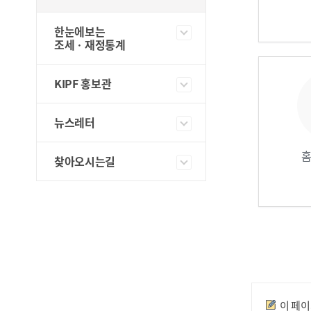
한눈에보는
조세ㆍ재정통계
KIPF 홍보관
뉴스레터
직원
찾아오시는길
만족도조사
이 페