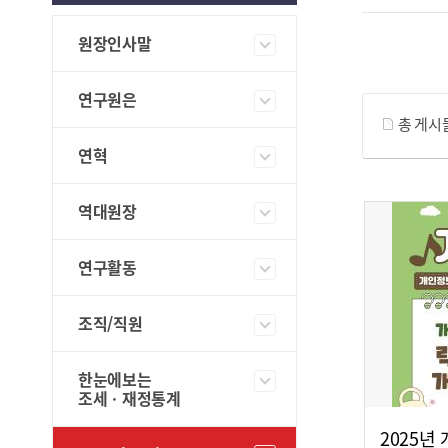
원장인사말
게시물 검색
연구원은
총 게시
연혁
역대원장
연구활동
조직/직원
한눈에보는
조세ㆍ재정통계