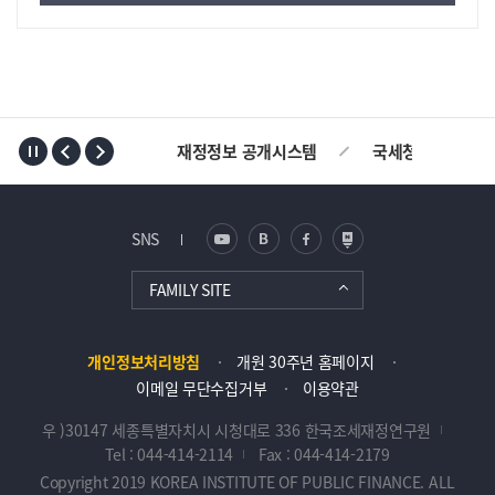
TOP
재정정보 공개시스템
국세청
AL
SNS
FAMILY SITE
개인정보처리방침
개원 30주년 홈페이지
이메일 무단수집거부
이용약관
우 )30147 세종특별자치시 시청대로 336 한국조세재정연구원
Tel : 044-414-2114
Fax : 044-414-2179
Copyright 2019 KOREA INSTITUTE OF PUBLIC FINANCE. ALL