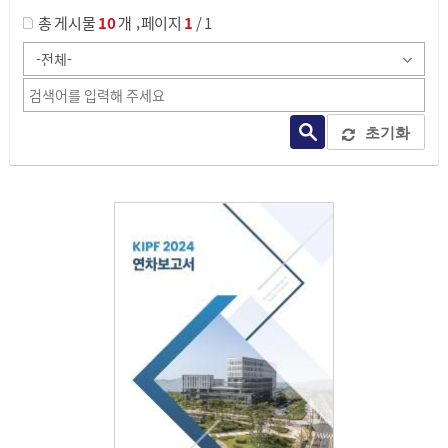
,
총 게시물
10
개
페이지
1
/ 1
초기화