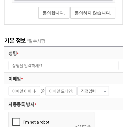
한국조세재정연구원의 개인정보 사용목적
수집·이용
수집·이용
보유기간
동의합니다.
동의하지 않습니다.
항목
목적
뉴스레터 이메
뉴스레터 서비
성명, 이메일
일 발송
스 탈퇴 시까지
기본 정보
*필수사항
※ 위의 개인정보 수집·이용에 대한 동의를 거부할
성명
권리가 있습니다.
그러나
동의를 거부할 경우 뉴스레터 발송 서비스
제공에 제한
을 받을 수 있습니다.
이메일
기타 고지사항
@
개인정보 보호법 제15조 제3항에 따라 동법
시행령 제14조의2 제1항을 준수하여
추가 이용할
자동등록 방지
있습니다.
수