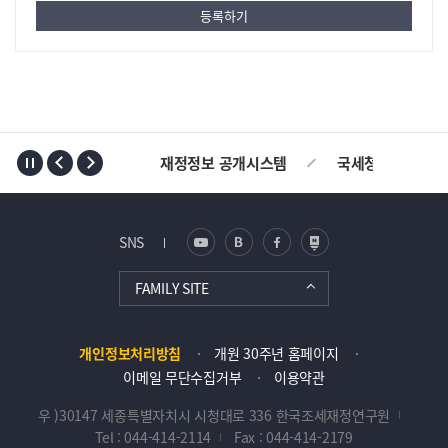
TOP
재정정보 공개시스템
국세청
AL
SNS
FAMILY SITE
개인정보처리방침
개원 30주년 홈페이지
이메일 무단수집거부
이용약관
우 )30147 세종특별자치시 시청대로 336 한국조세재정연구원
Tel : 044-414-2114
Fax : 044-414-2179