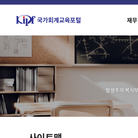
재무
발생주의·복식부
사이트맵