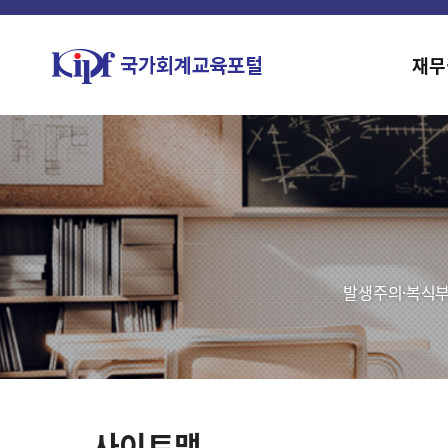
재무
발생주의·복식부
사이트맵