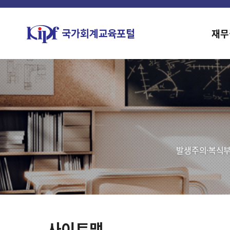
재무
발생주의·복식부
사이트맵