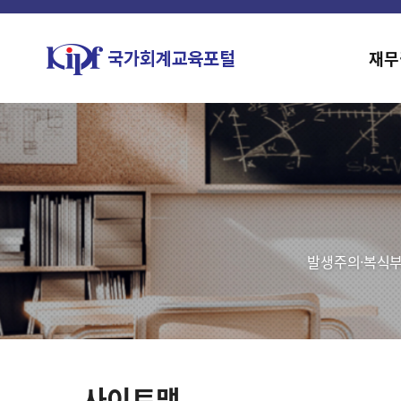
재무
발생주의·복식부
사이트맵