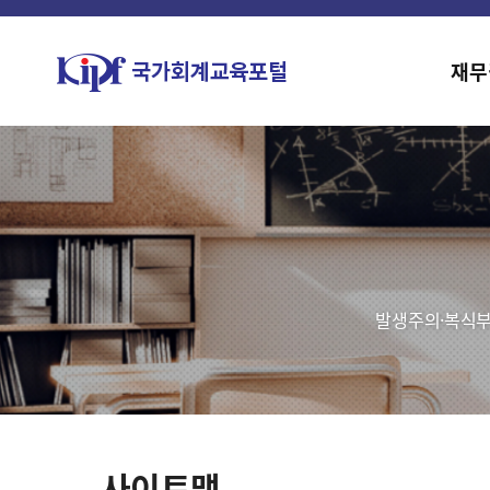
재무
발생주의·복식부
사이트맵