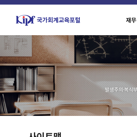
재무
발생주의·복식부
사이트맵