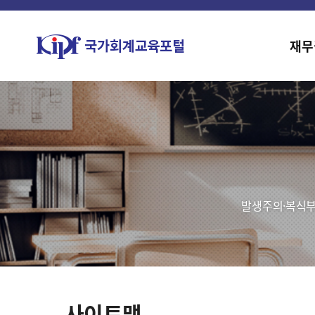
재무
발생주의·복식부
사이트맵