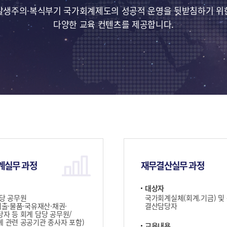
발생주의·복식부기 국가회계제도의 성공적 운영을 뒷받침하기 위
다양한 교육 컨텐츠를 제공합니다.
계실무 과정
재무결산실무 과정
대상자
당 공무원
국가회계실체(회계.기금) 및
지출·물품·국유재산·채권·
결산담당자
자 등 회계 담당 공무원/
 관련 공공기관 종사자 포함)
교육내용