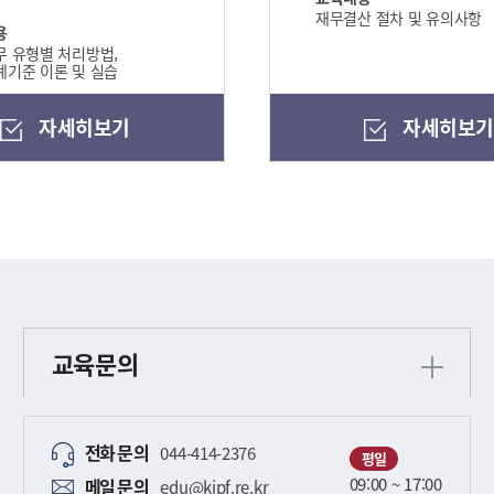
재무결산 절차 및 유의사항
용
 유형별 처리방법,
기준 이론 및 실습
자세히보기
자세히보
교육문의
전화
문의
044-414-2376
평일
09:00 ~ 17:00
메일
문의
edu@kipf.re.kr