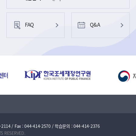
FAQ
Q&A
/ Fax : 044-414-2570 / 학습문의 : 044-414-2376
TS RESERVED.