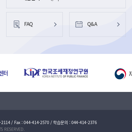
FAQ
Q&A
/ Fax : 044-414-2570 / 학습문의 : 044-414-2376
TS RESERVED.