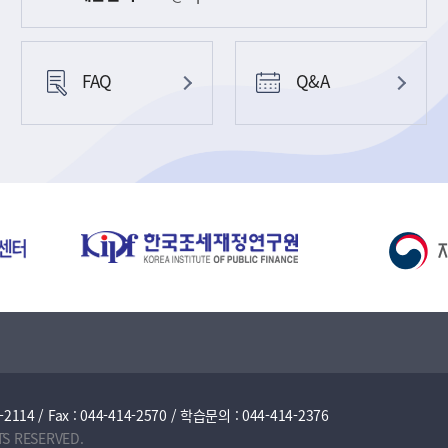
FAQ
Q&A
/ Fax : 044-414-2570 / 학습문의 : 044-414-2376
TS RESERVED.