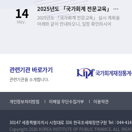
신청하시기 바랍니다. - 아 래 - 1. 교육 개요 □
14
2025년도 「국가회계 전문교육」 실시 안내
｢국가회계 전문교육｣이란? ○ 공무원과 공공기관
종사자를 대상으로 회계에 대한 기초지식을
2025년도 「국가회계 전문교육」 실시 계획을
May.
제공하고, 정부의 발생주의･복식부기
아래와 같이 안내하오니, 일정 확인하시어
국가회계제도에 대한 이해와 실무능력 향상을
신청하시기 바랍니다. - 아 래 - 1. 교육 개요 □
도모하기 위한 집합 또는 실시간 비대면 온라인
｢국가회계 전문교육｣이란? ○ 공무원과 공공기관
교육 ○ 근거 법령 ▪ 국가회계법 제27조
종사자를 대상으로 회계에 대한 기초지식을
(회계관계공무원 등의 교육) ▪ 국가회계법시행령
제공하고, 정부의 발생주의･복식부기
제8조(회계관계공무원 등에 대한 교육 실시) □
국가회계제도에 대한 이해와 실무능력 향상을
교육 과정 ○ 국가회계이론 과정 ○ 국가회계실무
도모하기 위한 집합 또는 실시간 비대면 온라인
과정(수입･지출/국유･물품･사업) ○
교육 ○ 근거 법령 ▪ 국가회계법 제27조
관련기관 바로가기
재무결산실무 과정 ○ 국가회계의 활용 과정 2.
(회계관계공무원 등의 교육) ▪ 국가회계법시행령
교육 과정 소개 구분 및 과정 국가회계이론
제8조(회계관계공무원 등에 대한 교육 실시) □
관련기관을 소개합니다.
국가회계실무 (수입·지출 및 국유·물품·사업)
교육 과정 ○ 국가회계이론 과정 ○ 국가회계실무
재무결산실무 국가회계의 활용 대 상 국가회계에
과정(수입･지출/국유･물품･사업) ○
관심이 있는 공무원 (공공기관) 회계 담당 공무원/
재무결산실무 과정 ○ 국가회계의 활용 과정 2.
개인정보처리방침
이메일 무단수집거부
이용약관
사업담당자 (공공기관) 재무결산 담당 공무원
교육 과정 소개 구분 및 과정 국가회계이론
(공공기관) 국회, 국가회계에 관심이 있는 중앙부처
국가회계실무 (수입·지출 및 국유·물품·사업)
공무원(공공기관) 난이도 초급~중급 중급 초급~
재무결산실무 국가회계의 활용 대 상 국가회계에
중급 중급~고급 목 표 기본적이고 필수적인
30147 세종특별자치시 시청대로 336 한국조세재정연구원 Tel : 044-414-2114 
관심이 있는 공무원 (공공기관) 회계 담당 공무원/
국가회계지식 함양 회계업무 담당자의
사업담당자 (공공기관) 재무결산 담당 공무원
Copyright 2020 KOREA INSTITUTE OF PUBLIC FINANCE. ALL RIGH