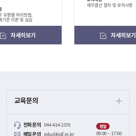
재무결산 절차 및 유의사항
용
 유형별 처리방법,
기준 이론 및 실습
자세히보기
자세히보
교육문의
전화
문의
044-414-2376
평일
09:00 ~ 17:00
메일
문의
edu@kipf.re.kr