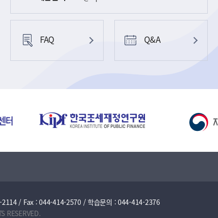
FAQ
Q&A
/ Fax : 044-414-2570 / 학습문의 : 044-414-2376
TS RESERVED.