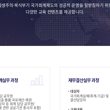
발생주의·복식부기 국가회계제도의 성공적 운영을 뒷받침하기 위
다양한 교육 컨텐츠를 제공합니다.
계실무 과정
재무결산실무 과정
대상자
당 공무원
국가회계실체(회계.기금) 및
지출·물품·국유재산·채권·
결산담당자
자 등 회계 담당 공무원/
 관련 공공기관 종사자 포함)
교육내용