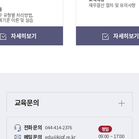
재무결산 절차 및 유의사항
용
 유형별 처리방법,
기준 이론 및 실습
자세히보기
자세히보
교육문의
전화
문의
044-414-2376
평일
09:00 ~ 17:00
메일
문의
edu@kipf.re.kr