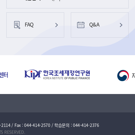
FAQ
Q&A
/ Fax : 044-414-2570 / 학습문의 : 044-414-2376
TS RESERVED.