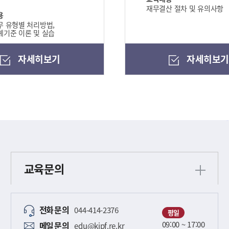
재무결산 절차 및 유의사항
용
 유형별 처리방법,
기준 이론 및 실습
자세히보기
자세히보
교육문의
전화
문의
044-414-2376
평일
09:00 ~ 17:00
메일
문의
edu@kipf.re.kr