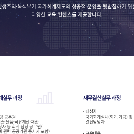
발생주의·복식부기 국가회계제도의 성공적 운영을 뒷받침하기 위
다양한 교육 컨텐츠를 제공합니다.
계실무 과정
재무결산실무 과정
대상자
당 공무원
국가회계실체(회계.기금) 및
지출·물품·국유재산·채권·
결산담당자
자 등 회계 담당 공무원/
 관련 공공기관 종사자 포함)
교육내용