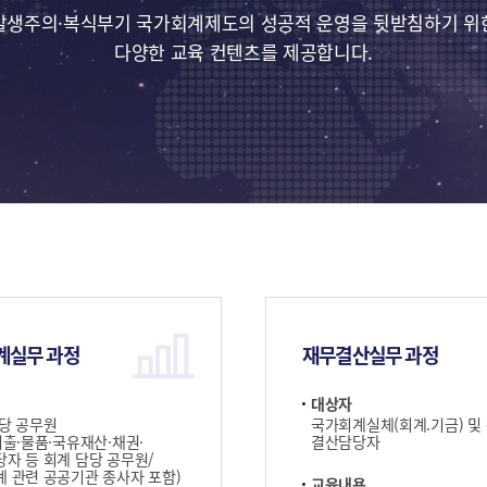
발생주의·복식부기 국가회계제도의 성공적 운영을 뒷받침하기 위
다양한 교육 컨텐츠를 제공합니다.
계실무 과정
재무결산실무 과정
대상자
당 공무원
국가회계실체(회계.기금) 및
지출·물품·국유재산·채권·
결산담당자
자 등 회계 담당 공무원/
 관련 공공기관 종사자 포함)
교육내용