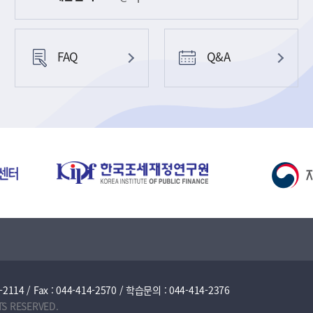
FAQ
Q&A
/ Fax : 044-414-2570 / 학습문의 : 044-414-2376
TS RESERVED.