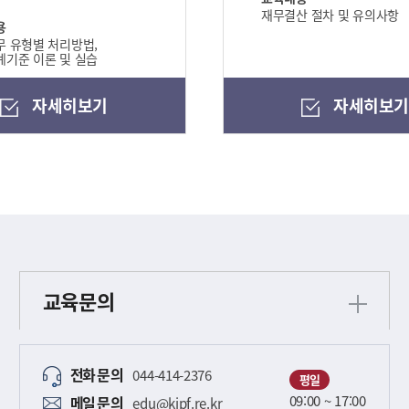
재무결산 절차 및 유의사항
용
 유형별 처리방법,
기준 이론 및 실습
자세히보기
자세히보
교육문의
전화
문의
044-414-2376
평일
09:00 ~ 17:00
메일
문의
edu@kipf.re.kr