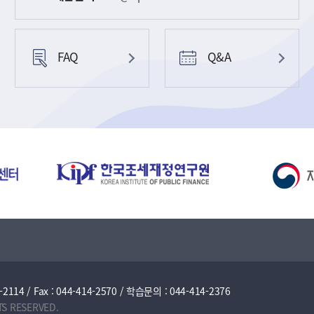
FAQ
Q&A
/ Fax : 044-414-2570 / 학습문의 : 044-414-2376
TS RESERVED.