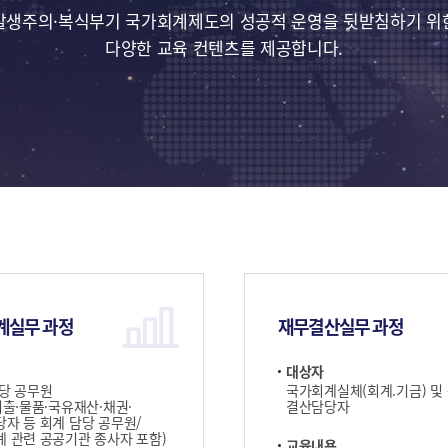
발생주의·복식부기 국가회계제도의 성공적 운영을 뒷받침하기 위
다양한 교육 컨텐츠를 제공합니다.
계실무 과정
재무결산실무 과정
대상자
당 공무원
국가회계실체(회계.기금) 및
지출·물품·국유재산·채권·
결산담당자
자 등 회계 담당 공무원/
 관련 공공기관 종사자 포함)
교육내용