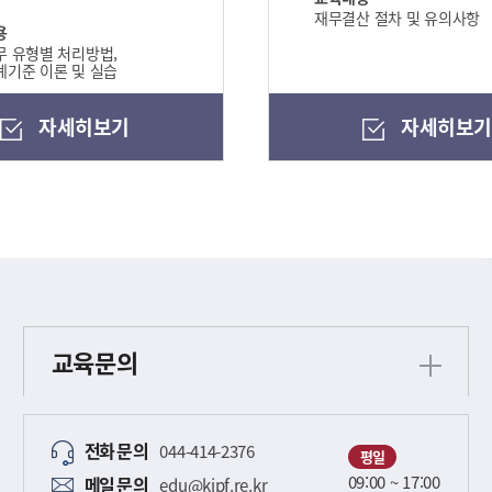
재무결산 절차 및 유의사항
용
 유형별 처리방법,
기준 이론 및 실습
자세히보기
자세히보
교육문의
전화
문의
044-414-2376
평일
09:00 ~ 17:00
메일
문의
edu@kipf.re.kr