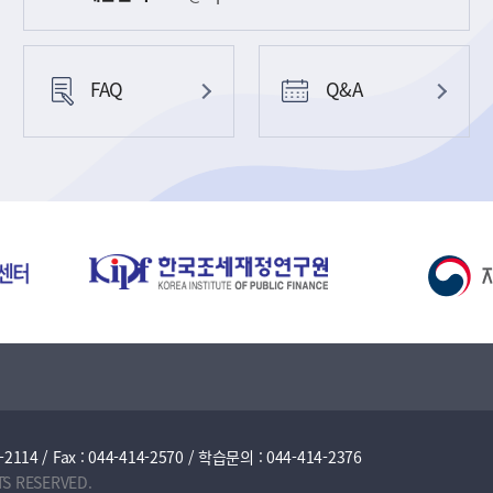
FAQ
Q&A
/ Fax : 044-414-2570 / 학습문의 : 044-414-2376
TS RESERVED.