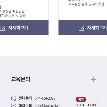
재무결산 절차 및 유의사항
용
 유형별 처리방법,
기준 이론 및 실습
자세히보기
자세히보
교육문의
전화
문의
044-414-2376
평일
09:00 ~ 17:00
메일
문의
edu@kipf.re.kr