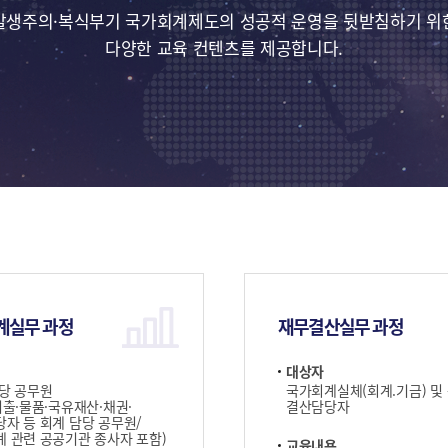
발생주의·복식부기 국가회계제도의 성공적 운영을 뒷받침하기 위
다양한 교육 컨텐츠를 제공합니다.
계실무 과정
재무결산실무 과정
대상자
당 공무원
국가회계실체(회계.기금) 및
지출·물품·국유재산·채권·
결산담당자
자 등 회계 담당 공무원/
 관련 공공기관 종사자 포함)
교육내용